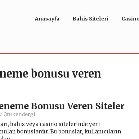
Anasayfa
Bahis Siteleri
Casino
neme bonusu veren
eneme Bonusu Veren Siteler
y
Otukendergi
ı, bahis veya casino sitelerinde yeni
unulan bonuslardır. Bu bonuslar, kullanıcıların
adan…