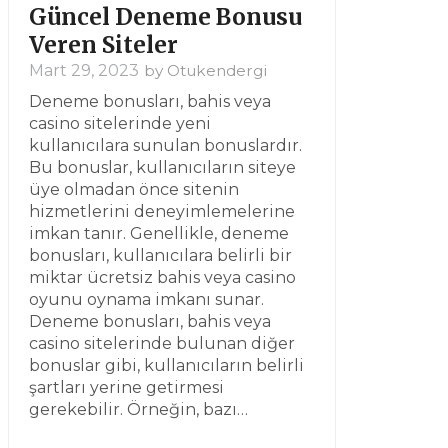
Güncel Deneme Bonusu
Veren Siteler
Mart 29, 2023
by
Otukendergi
Deneme bonusları, bahis veya
casino sitelerinde yeni
kullanıcılara sunulan bonuslardır.
Bu bonuslar, kullanıcıların siteye
üye olmadan önce sitenin
hizmetlerini deneyimlemelerine
imkan tanır. Genellikle, deneme
bonusları, kullanıcılara belirli bir
miktar ücretsiz bahis veya casino
oyunu oynama imkanı sunar.
Deneme bonusları, bahis veya
casino sitelerinde bulunan diğer
bonuslar gibi, kullanıcıların belirli
şartları yerine getirmesi
gerekebilir. Örneğin, bazı…