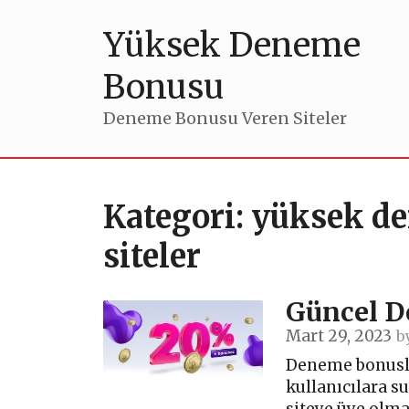
Yüksek Deneme
Bonusu
Deneme Bonusu Veren Siteler
Kategori:
yüksek de
siteler
Güncel D
Mart 29, 2023
b
Deneme bonuslar
kullanıcılara s
siteye üye olm