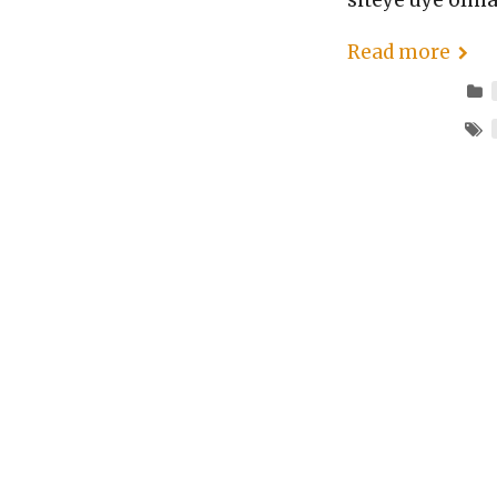
Read more